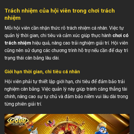
Trách nhiệm của hội viên trong chơi trách
nhiệm
Mỗi hội viên cần nhận thức rõ trách nhiệm cá nhân. Việc tự
quản lý thời gian, chi tiêu và cảm xúc giúp thực hành
chơi có
trách nhiệm
hiệu quả, nâng cao trải nghiệm giải trí. Hội viên
cũng nên sử dụng các chương trình hỗ trợ nếu cần để duy trì
trạng thái cân bằng lâu dài.
Giới hạn thời gian, chi tiêu cá nhân
Hội viên phải tự thiết lập giới hạn, chi tiêu để đảm bảo trải
nghiệm cân bằng. Việc quản lý này giúp tránh căng thẳng tài
chính, nâng cao sự tự chủ và đảm bảo niềm vui lâu dài trong
từng phiên giải trí.