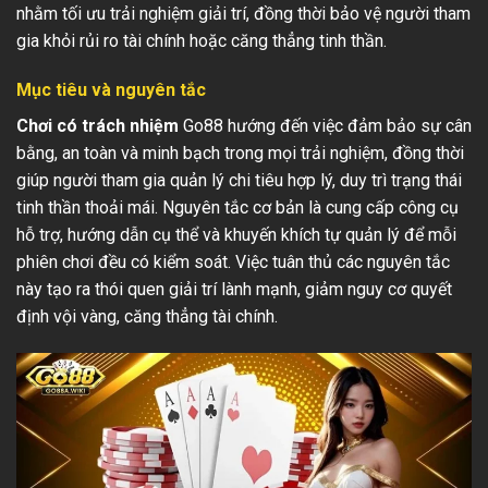
nhằm tối ưu trải nghiệm giải trí, đồng thời bảo vệ người tham
gia khỏi rủi ro tài chính hoặc căng thẳng tinh thần.
Mục tiêu và nguyên tắc
Chơi có trách nhiệm
Go88 hướng đến việc đảm bảo sự cân
bằng, an toàn và minh bạch trong mọi trải nghiệm, đồng thời
giúp người tham gia quản lý chi tiêu hợp lý, duy trì trạng thái
tinh thần thoải mái. Nguyên tắc cơ bản là cung cấp công cụ
hỗ trợ, hướng dẫn cụ thể và khuyến khích tự quản lý để mỗi
phiên chơi đều có kiểm soát. Việc tuân thủ các nguyên tắc
này tạo ra thói quen giải trí lành mạnh, giảm nguy cơ quyết
định vội vàng, căng thẳng tài chính.