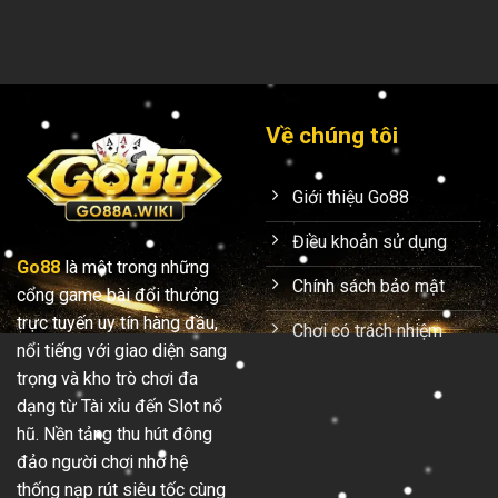
Về chúng tôi
Giới thiệu Go88
Điều khoản sử dụng
Go88
là một trong những
Chính sách bảo mật
cổng game bài đổi thưởng
trực tuyến uy tín hàng đầu,
Chơi có trách nhiệm
nổi tiếng với giao diện sang
trọng và kho trò chơi đa
dạng từ Tài xỉu đến Slot nổ
hũ. Nền tảng thu hút đông
đảo người chơi nhờ hệ
thống nạp rút siêu tốc cùng