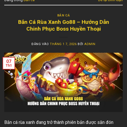
BẮN CÁ
Bắn Cá Rùa Xanh Go88 – Hướng Dẫn
Chinh Phục Boss Huyền Thoại
ĐĂNG VÀO
THÁNG 1 7, 2026
BỞI
ADMIN
07
Th1
Bắn cá rùa xanh đang trở thành phiên bản được săn đón