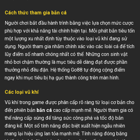
Cách thức tham gia bắn cá
Người chơi bắt đầu hành trình bằng việc lựa chọn mức cược
phù hợp với khả năng tài chính hiện tại. Mỗi phát bắn tiêu tốn
một lượng xu nhất định tùy thuộc vào loại vũ khí đang sử
dụng. Người tham gia nhắm chính xác vào các loài cá để tích
lũy điểm số nhanh chóng nhất có thể. Những con sinh vật
nhỏ bơi chậm thường là mục tiêu dễ dàng đạt được phần
thưởng nhỏ đều đặn. Hệ thống Go88 tự động cộng điểm
ngay khi mục tiêu bị hạ gục thành công trên màn hình.
Các loại vũ khí
Vũ khí trong game được phân cấp rõ ràng từ loại cơ bản cho
đến phiên bản
bắn cá
cao cấp mạnh mẽ. Người tham gia có
thể nâng cấp súng để tăng sức công phá và tốc độ bắn
đáng kể. Một số tính năng đặc biệt xuất hiện ngẫu nhiên
mang lại hiệu ứng lan tỏa mạnh mẽ. Tính năng đóng băng