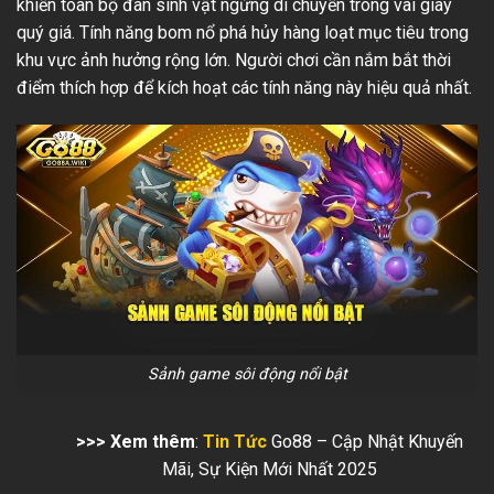
khiến toàn bộ đàn sinh vật ngừng di chuyển trong vài giây
quý giá. Tính năng bom nổ phá hủy hàng loạt mục tiêu trong
khu vực ảnh hưởng rộng lớn. Người chơi cần nắm bắt thời
điểm thích hợp để kích hoạt các tính năng này hiệu quả nhất.
Sảnh game sôi động nổi bật
>>> Xem thêm
:
Tin Tức
Go88 – Cập Nhật Khuyến
Mãi, Sự Kiện Mới Nhất 2025