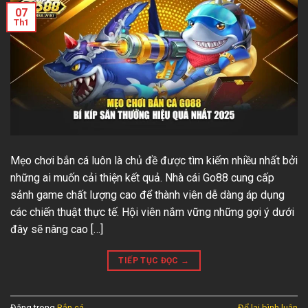
07
Th1
Mẹo chơi bắn cá luôn là chủ đề được tìm kiếm nhiều nhất bởi
những ai muốn cải thiện kết quả. Nhà cái Go88 cung cấp
sảnh game chất lượng cao để thành viên dễ dàng áp dụng
các chiến thuật thực tế. Hội viên nắm vững những gợi ý dưới
đây sẽ nâng cao […]
TIẾP TỤC ĐỌC
→
Đăng trong
Bắn cá
Để lại bình luận