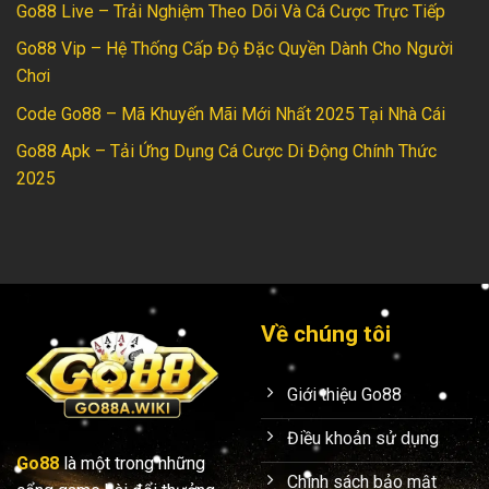
Go88 Live – Trải Nghiệm Theo Dõi Và Cá Cược Trực Tiếp
Go88 Vip – Hệ Thống Cấp Độ Đặc Quyền Dành Cho Người
Chơi
Code Go88 – Mã Khuyến Mãi Mới Nhất 2025 Tại Nhà Cái
Go88 Apk – Tải Ứng Dụng Cá Cược Di Động Chính Thức
2025
Về chúng tôi
Giới thiệu Go88
Điều khoản sử dụng
Go88
là một trong những
Chính sách bảo mật