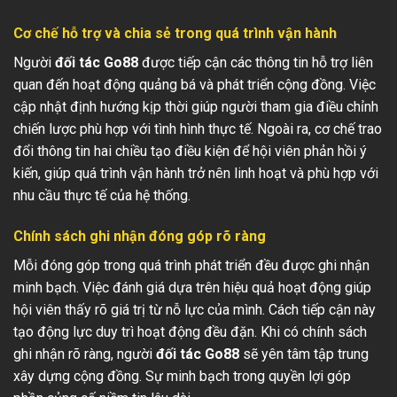
Cơ chế hỗ trợ và chia sẻ trong quá trình vận hành
Người
đối tác Go88
được tiếp cận các thông tin hỗ trợ liên
quan đến hoạt động quảng bá và phát triển cộng đồng. Việc
cập nhật định hướng kịp thời giúp người tham gia điều chỉnh
chiến lược phù hợp với tình hình thực tế. Ngoài ra, cơ chế trao
đổi thông tin hai chiều tạo điều kiện để hội viên phản hồi ý
kiến, giúp quá trình vận hành trở nên linh hoạt và phù hợp với
nhu cầu thực tế của hệ thống.
Chính sách ghi nhận đóng góp rõ ràng
Mỗi đóng góp trong quá trình phát triển đều được ghi nhận
minh bạch. Việc đánh giá dựa trên hiệu quả hoạt động giúp
hội viên thấy rõ giá trị từ nỗ lực của mình. Cách tiếp cận này
tạo động lực duy trì hoạt động đều đặn. Khi có chính sách
ghi nhận rõ ràng, người
đối tác Go88
sẽ yên tâm tập trung
xây dựng cộng đồng. Sự minh bạch trong quyền lợi góp