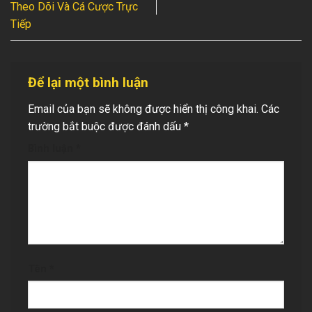
Theo Dõi Và Cá Cược Trực
Tiếp
Để lại một bình luận
Email của bạn sẽ không được hiển thị công khai.
Các
trường bắt buộc được đánh dấu
*
Bình luận
*
Tên
*