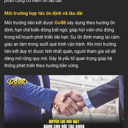
phần củng cố niềm tin lâu dài.
Môi trường hợp tác ổn định và lâu dài
Môi trường liên kết được
Go88
xây dựng theo hướng ổn
định, hạn chế biến động bất ngờ, giúp hội viên chủ động
trong kế hoạch phát triển dài hạn. Sự ổn định mang lại cảm
giác an tâm trong suốt quá trình vận hành. Khi môi trường
liên kết duy trì được tính nhất quán, người tham gia sẽ dễ
dàng mở rộng quy mô. Đây là yếu tố quan trọng giúp hệ
thống phát triển theo hướng bền vững.