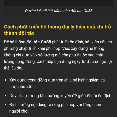
Quyền lợi nổi bật dành cho đối tác Go88
Cách phát triển hệ thống đại lý hiệu quả khi trở
thành đối tác
Để hệ thống
đối tác Go88
phát triển ổn định, hội viên cần có
phương pháp triển khai phù hợp. Việc xây dựng hệ thống
không chỉ dựa vào số lượng mà còn phụ thuộc vào chất
lượng cộng đồng. Cách tiếp cận đúng ngay từ đầu sẽ tạo lợi
thế lâu dài.
Xây dựng cộng đồng dựa trên chia sẻ kinh nghiệm cá
cược thực tế.
Duy trì sự tương tác thường xuyên để giữ kết nối ổn định.
Định hướng nội dung rõ ràng phù hợp với từng nhóm
người chơi.