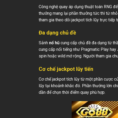
Công nghệ quay áp dụng thuật toán RNG để t
thưởng mang lại phần thưởng tức thì từ nhỏ
tham gia theo dõi jackpot tích lũy trực tiếp
Đa dạng chủ đề
Sảnh
nổ hũ
cung cấp chủ đề đa dạng từ thầ
cung cấp nổi tiếng như Pragmatic Play hay
spin hoặc wild mở rộng. Người tham gia ch
Cơ chế jackpot lũy tiến
Cơ chế jackpot tích lũy từ một phần cược củ
lũy tại khoảnh khắc đó. Phần thưởng lớn ch
dần để chọn thời điểm quay phù hợp.