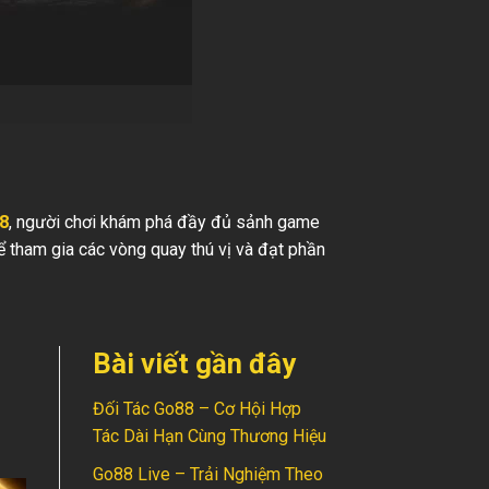
8
, người chơi khám phá đầy đủ sảnh game
ể tham gia các vòng quay thú vị và đạt phần
Bài viết gần đây
Đối Tác Go88 – Cơ Hội Hợp
Tác Dài Hạn Cùng Thương Hiệu
Go88 Live – Trải Nghiệm Theo