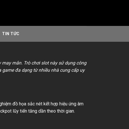
TIN TỨC
ay may mắn. Trò chơi slot này sử dụng công
ựa game đa dạng từ nhiều nhà cung cấp uy
nghiệm đồ họa sắc nét kết hợp hiệu ứng âm
kpot lũy tiến tăng dần theo thời gian.