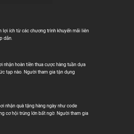
 lợi ích từ các chương trình khuyến mãi liên
p dẫn.
ơi nhận hoàn tiền thua cược hàng tuần dựa
hức tạp nào. Người tham gia tận dụng
chơi nhận quà tặng hàng ngày như code
g cơ hội trúng lớn bất ngờ. Người tham gia