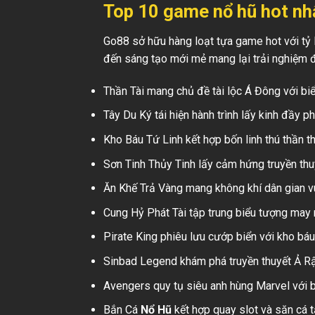
Top 10 game nổ hũ hot nh
Go88 sở hữu hàng loạt tựa game hot với tỷ 
đến sáng tạo mới mẻ mang lại trải nghiệm 
Thần Tài mang chủ đề tài lộc Á Đông với bi
Tây Du Ký tái hiện hành trình lấy kinh đầy 
Kho Báu Tứ Linh kết hợp bốn linh thú thần th
Sơn Tinh Thủy Tinh lấy cảm hứng truyền thu
Ăn Khế Trả Vàng mang không khí dân gian v
Cung Hỷ Phát Tài tập trung biểu tượng may
Pirate King phiêu lưu cướp biển với kho báu
Sinbad Legend khám phá truyền thuyết Ả Rập
Avengers quy tụ siêu anh hùng Marvel với 
Bắn Cá
Nổ Hũ
kết hợp quay slot và săn cá t