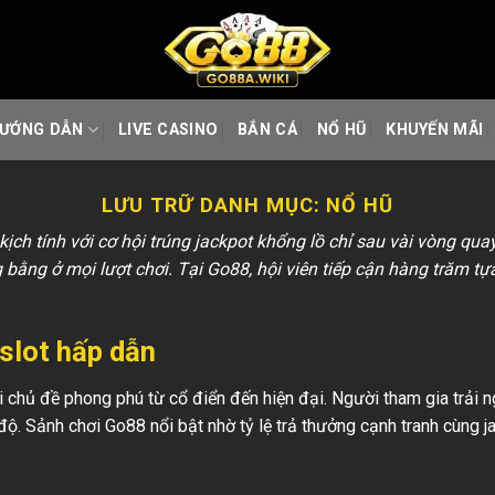
ƯỚNG DẪN
LIVE CASINO
BẮN CÁ
NỔ HŨ
KHUYẾN MÃI
LƯU TRỮ DANH MỤC:
NỔ HŨ
ch tính với cơ hội trúng jackpot khổng lồ chỉ sau vài vòng qu
bằng ở mọi lượt chơi. Tại Go88, hội viên tiếp cận hàng trăm t
 slot hấp dẫn
 chủ đề phong phú từ cổ điển đến hiện đại. Người tham gia trải 
. Sảnh chơi Go88 nổi bật nhờ tỷ lệ trả thưởng cạnh tranh cùng jac