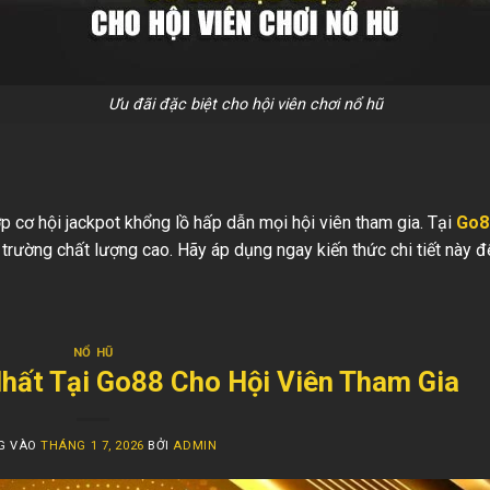
Ưu đãi đặc biệt cho hội viên chơi nổ hũ
p cơ hội jackpot khổng lồ hấp dẫn mọi hội viên tham gia. Tại
Go8
trường chất lượng cao. Hãy áp dụng ngay kiến thức chi tiết này đ
NỔ HŨ
hất Tại Go88 Cho Hội Viên Tham Gia
G VÀO
THÁNG 1 7, 2026
BỞI
ADMIN