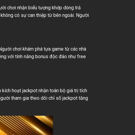
ười chơi nhận biểu tượng khớp dòng trả
 không có sự can thiệp từ bên ngoài. Người
 Người chơi khám phá tựa game từ các nhà
êng với tính năng bonus độc đáo như free
ích hoạt jackpot nhận toàn bộ giá trị tích
gười tham gia theo dõi chỉ số jackpot tăng