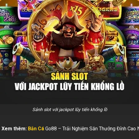
Sảnh slot với jackpot lũy tiến khổng lồ
 Xem thêm:
Bắn Cá
Go88 – Trải Nghiệm Săn Thưởng Đỉnh Cao