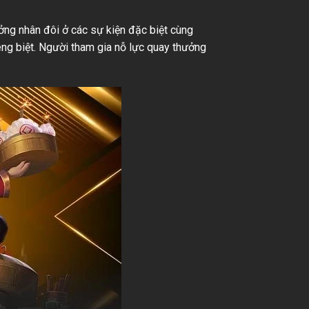
ưởng nhân đôi ở các sự kiện đặc biệt cùng
ng biệt. Người tham gia nỗ lực quay thưởng