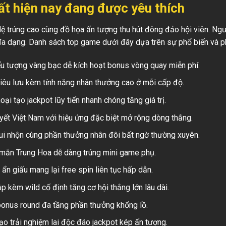
ất hiện nay đang được yêu thích
lệ trúng cao cùng đồ họa ấn tượng thu hút đông đảo hội viên. Ngư
đa dạng. Danh sách top game dưới đây dựa trên sự phổ biến và ph
ểu tượng vàng bạc dễ kích hoạt bonus vòng quay miễn phí.
phiêu lưu kèm tính năng nhân thưởng cao ở mỗi cấp độ.
oại tạo jackpot lũy tiến nhanh chóng tăng giá trị.
yết Việt Nam với hiệu ứng đặc biệt mở rộng dòng thắng.
ui nhộn cùng phần thưởng nhân đôi bất ngờ thường xuyên.
 mắn Trung Hoa dễ dàng trúng mini game phụ.
 ẩn giấu mang lại free spin liên tục hấp dẫn.
 kèm wild cố định tăng cơ hội thắng lớn lâu dài.
bonus round đa tầng phần thưởng khổng lồ.
ạo trải nghiệm lai độc đáo jackpot kép ấn tượng.